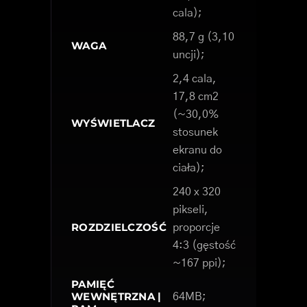
cala);
88,7 g (3,10
WAGA
uncji);
2,4 cala,
17,8 cm2
(~30,0%
WYŚWIETLACZ
stosunek
ekranu do
ciała);
240 x 320
pikseli,
ROZDZIELCZOŚĆ
proporcje
4:3 (gęstość
~167 ppi);
PAMIĘĆ
WEWNĘTRZNA |
64MB;