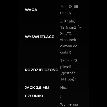
76 g (2,68
WAGA
uncji);
2,0 cale,
12,6 cm2 (~
26,7%
WYŚWIETLACZ
stosunek
ekranu do
ciała);
176 x 220
pikseli
ROZDZIELCZOŚĆ
(gęstość ~
141 ppi);
JACK 3,5 MM
Nie;
CZUJNIKI
;
Wymienna