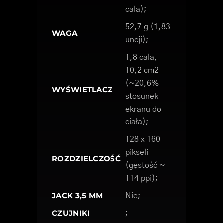
cala);
52,7 g (1,83
WAGA
uncji);
1,8 cala,
10,2 cm2
(~20,6%
WYŚWIETLACZ
stosunek
ekranu do
ciała);
128 x 160
pikseli
ROZDZIELCZOŚĆ
(gęstość ~
114 ppi);
JACK 3,5 MM
Nie;
CZUJNIKI
;