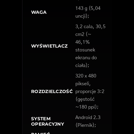
143 g (5,04
WAGA
uncji);
3,2 cala, 30,5
cm2 (~
46,1%
WYŚWIETLACZ
stosunek
ekranu do
ciała);
320 x 480
pikseli,
ROZDZIELCZOŚĆ
proporcje 3:2
(gęstość
~180 ppi);
Android 2.3
SYSTEM
OPERACYJNY
(Piernik);