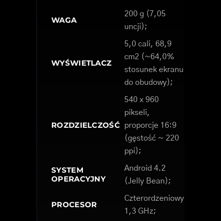
200 g (7,05
WAGA
uncji);
5,0 cali, 68,9
cm2 (~64,0%
WYŚWIETLACZ
stosunek ekranu
do obudowy);
540 x 960
pikseli,
ROZDZIELCZOŚĆ
proporcje 16:9
(gęstość ~ 220
ppi);
Android 4.2
SYSTEM
OPERACYJNY
(Jelly Bean);
Czterordzeniowy
PROCESOR
1,3 GHz;