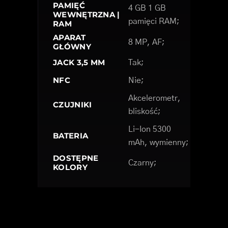
PAMIĘĆ
4 GB 1 GB
WEWNĘTRZNA |
pamięci RAM;
RAM
APARAT
8 MP, AF;
GŁÓWNY
JACK 3,5 MM
Tak;
NFC
Nie;
Akcelerometr,
CZUJNIKI
bliskość;
Li-Ion 5300
BATERIA
mAh, wymienny;
DOSTĘPNE
Czarny;
KOLORY