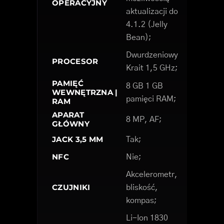
OPERACYJNY
aktualizacji do
4.1.2 (Jelly
Bean);
Dwurdzeniowy
PROCESOR
Krait 1,5 GHz;
PAMIĘĆ
8 GB 1 GB
WEWNĘTRZNA |
pamięci RAM;
RAM
APARAT
8 MP, AF;
GŁÓWNY
JACK 3,5 MM
Tak;
NFC
Nie;
Akcelerometr,
CZUJNIKI
bliskość,
kompas;
Li-Ion 1830