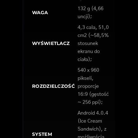
132 g (4,66
WAGA
uncji);
4,3 cala, 51,0
cm2 (~58,5%
WYŚWIETLACZ
stosunek
ekranu do
ciała);
540 x 960
pikseli,
ROZDZIELCZOŚĆ
proporcje
16:9 (gęstość
~ 256 ppi);
Android 4.0.4
(Ice Cream
Sandwich), z
SYSTEM
możliwością