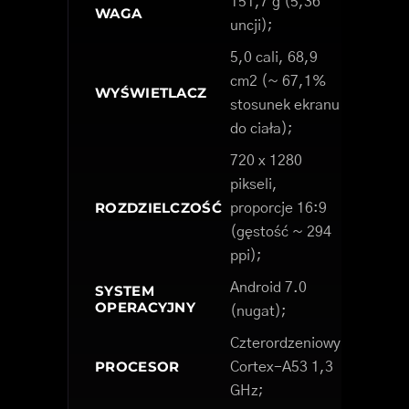
151,7 g (5,36
WAGA
uncji);
5,0 cali, 68,9
cm2 (~ 67,1%
WYŚWIETLACZ
stosunek ekranu
do ciała);
720 x 1280
pikseli,
ROZDZIELCZOŚĆ
proporcje 16:9
(gęstość ~ 294
ppi);
Android 7.0
SYSTEM
OPERACYJNY
(nugat);
Czterordzeniowy
PROCESOR
Cortex-A53 1,3
GHz;