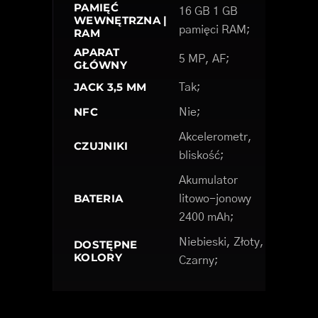
PAMIĘĆ
16 GB 1 GB
WEWNĘTRZNA |
pamięci RAM;
RAM
APARAT
5 MP, AF;
GŁÓWNY
JACK 3,5 MM
Tak;
NFC
Nie;
Akcelerometr,
CZUJNIKI
bliskość;
Akumulator
BATERIA
litowo-jonowy
2400 mAh;
Niebieski, Złoty,
DOSTĘPNE
KOLORY
Czarny;