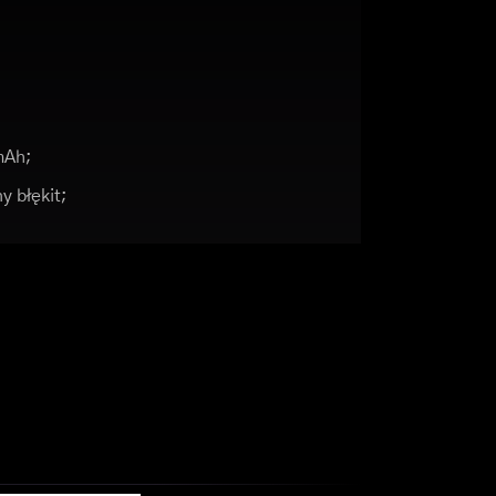
mAh;
y błękit;