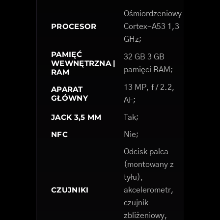
Ośmiordzeniowy
PROCESOR
Cortex-A53 1,3
GHz;
PAMIĘĆ
32 GB 3 GB
WEWNĘTRZNA |
pamięci RAM;
RAM
13 MP, f / 2.2,
APARAT
GŁÓWNY
AF;
JACK 3,5 MM
Tak;
NFC
Nie;
Odcisk palca
(montowany z
tyłu),
CZUJNIKI
akcelerometr,
czujnik
zbliżeniowy,