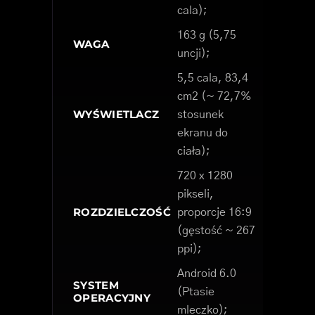
cala);
163 g (5,75
WAGA
uncji);
5,5 cala, 83,4
cm2 (~ 72,7%
WYŚWIETLACZ
stosunek
ekranu do
ciała);
720 x 1280
pikseli,
ROZDZIELCZOŚĆ
proporcje 16:9
(gęstość ~ 267
ppi);
Android 6.0
SYSTEM
(Ptasie
OPERACYJNY
mleczko);