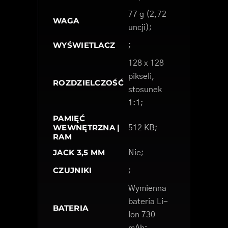
77 g (2,72
WAGA
uncji);
WYŚWIETLACZ
;
128 x 128
pikseli,
ROZDZIELCZOŚĆ
stosunek
1:1;
PAMIĘĆ
WEWNĘTRZNA |
512 KB;
RAM
JACK 3,5 MM
Nie;
CZUJNIKI
;
Wymienna
bateria Li-
BATERIA
Ion 730
mAh;