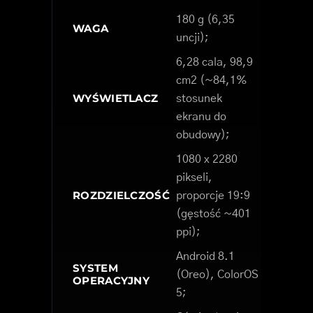
180 g (6,35
WAGA
uncji);
6,28 cala, 98,9
cm2 (~84,1%
WYŚWIETLACZ
stosunek
ekranu do
obudowy);
1080 x 2280
pikseli,
ROZDZIELCZOŚĆ
proporcje 19:9
(gęstość ~401
ppi);
Android 8.1
SYSTEM
(Oreo), ColorOS
OPERACYJNY
5;