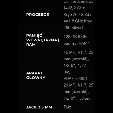
Ośmiordzeniowy
(4×2,2 GHz
PROCESOR
Kryo 260 Gold i
4×1,8 GHz Kryo
260 Silver);
PAMIĘĆ
128 GB 6 GB
WEWNĘTRZNA |
pamięci RAM;
RAM
16 MP, f/1,7, 25
mm (szeroki),
1/2,6", 1,22
µm,
APARAT
GŁÓWNY
PDAF_x000D_
20 MP, f/1,7, 25
mm (szeroki),
1/2,8", 1,0 µm;
JACK 3,5 MM
Tak;