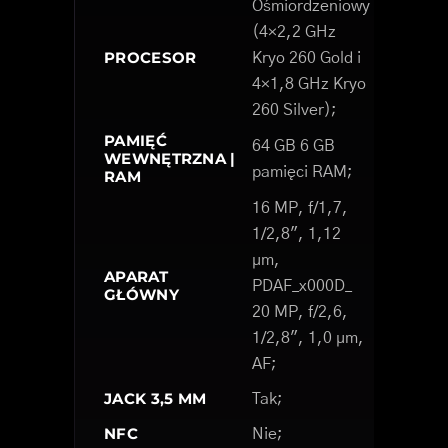
Ośmiordzeniowy
(4×2,2 GHz
PROCESOR
Kryo 260 Gold i
4×1,8 GHz Kryo
260 Silver);
PAMIĘĆ
64 GB 6 GB
WEWNĘTRZNA |
pamięci RAM;
RAM
16 MP, f/1,7,
1/2,8", 1,12
µm,
APARAT
PDAF_x000D_
GŁÓWNY
20 MP, f/2,6,
1/2,8", 1,0 µm,
AF;
JACK 3,5 MM
Tak;
NFC
Nie;