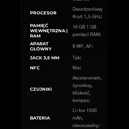
Dwurdzeniowy
PROCESOR
Krait 1,5 GHz;
PAMIĘĆ
16 GB 1 GB
WEWNĘTRZNA |
pamięci RAM;
RAM
APARAT
8 MP, AF;
GŁÓWNY
JACK 3,5 MM
Tak;
NFC
Nie;
Akcelerometr,
żyroskop,
CZUJNIKI
bliskość,
kompas;
Li-Ion 1500
BATERIA
mAh,
nieusuwalny;