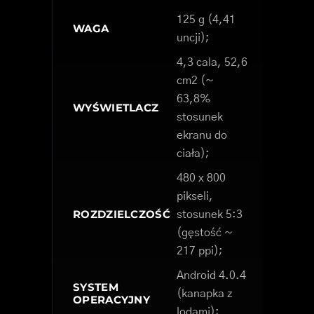
125 g (4,41
WAGA
uncji);
4,3 cala, 52,6
cm2 (~
63,8%
WYŚWIETLACZ
stosunek
ekranu do
ciała);
480 x 800
pikseli,
ROZDZIELCZOŚĆ
stosunek 5:3
(gęstość ~
217 ppi);
Android 4.0.4
SYSTEM
(kanapka z
OPERACYJNY
lodami);