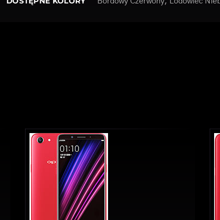
DOSTĘPNE KOLORY
Bordowy Czerwony, Lodowiec Nieb