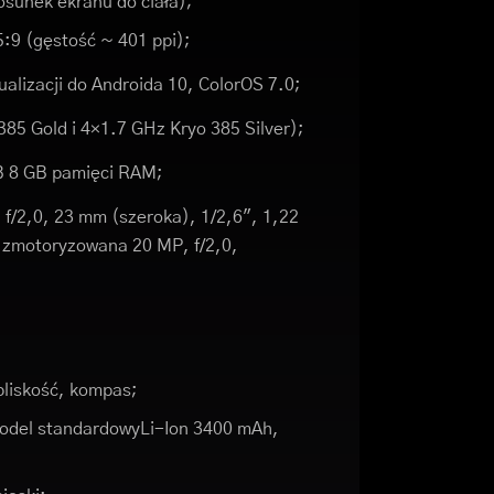
osunek ekranu do ciała);
5:9 (gęstość ~ 401 ppi);
ualizacji do Androida 10, ColorOS 7.0;
85 Gold i 4×1.7 GHz Kryo 385 Silver);
B 8 GB pamięci RAM;
/2,0, 23 mm (szeroka), 1/2,6", 1,22
zmotoryzowana 20 MP, f/2,0,
bliskość, kompas;
Model standardowyLi-Ion 3400 mAh,
;