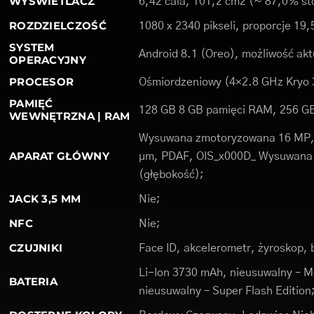
WYŚWIETLACZ
6,42 cala, 101,2 cm2 (~ 87,0% st
ROZDZIELCZOŚĆ
1080 x 2340 pikseli, proporcje 19,
SYSTEM
Android 8.1 (Oreo), możliwość akt
OPERACYJNY
PROCESOR
Ośmiordzeniowy (4×2.8 GHz Kryo 3
PAMIĘĆ
128 GB 8 GB pamięci RAM, 256 G
WEWNĘTRZNA | RAM
Wysuwana zmotoryzowana 16 MP, f
APARAT GŁÓWNY
µm, PDAF, OIS_x000D_ Wysuwana 
(głębokość);
JACK 3,5 MM
Nie;
NFC
Nie;
CZUJNIKI
Face ID, akcelerometr, żyroskop, 
Li-Ion 3730 mAh, nieusuwalny – 
BATERIA
nieusuwalny – Super Flash Edition