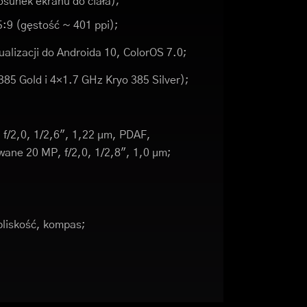
osunek ekranu do ciała);
5:9 (gęstość ~ 401 ppi);
ualizacji do Androida 10, ColorOS 7.0;
85 Gold i 4×1.7 GHz Kryo 385 Silver);
/2,0, 1/2,6", 1,22 µm, PDAF,
ne 20 MP, f/2,0, 1/2,8", 1,0 µm;
bliskość, kompas;