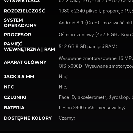
WYŚWIETLACZ
6,42 cala, 101,2 cm2 (~ 87,0% st
ROZDZIELCZOŚĆ
1080 x 2340 pikseli, proporcje 19,
SYSTEM
Android 8.1 (Oreo), możliwość akt
OPERACYJNY
PROCESOR
Ośmiordzeniowy (4×2.8 GHz Kryo 3
PAMIĘĆ
512 GB 8 GB pamięci RAM;
WEWNĘTRZNA | RAM
Wysuwane zmotoryzowane 16 MP, f
APARAT GŁÓWNY
OIS_x000D_ Wysuwane zmotoryzowa
JACK 3,5 MM
Nie;
NFC
Nie;
CZUJNIKI
Face ID, akcelerometr, żyroskop, 
BATERIA
Li-Ion 3400 mAh, nieusuwalny;
DOSTĘPNE KOLORY
Czarny;