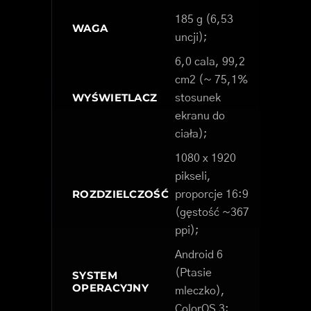
185 g (6,53
WAGA
uncji);
6,0 cala, 99,2
cm2 (~ 75,1%
WYŚWIETLACZ
stosunek
ekranu do
ciała);
1080 x 1920
pikseli,
ROZDZIELCZOŚĆ
proporcje 16:9
(gęstość ~367
ppi);
Android 6
(Ptasie
SYSTEM
OPERACYJNY
mleczko),
ColorOS 3;