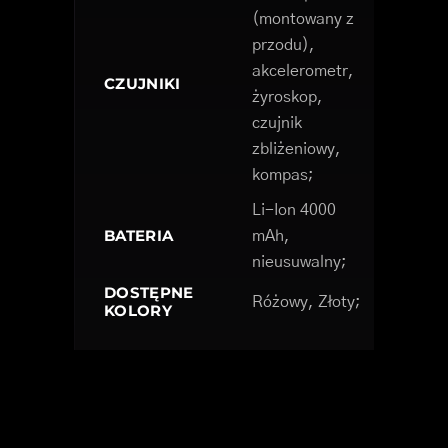
(montowany z
przodu),
akcelerometr,
CZUJNIKI
żyroskop,
czujnik
zbliżeniowy,
kompas;
Li-Ion 4000
BATERIA
mAh,
nieusuwalny;
DOSTĘPNE
Różowy, Złoty;
KOLORY