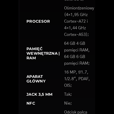
Ośmiordzeniowy
(4×1,95 GHz
PROCESOR
Cortex-A72 i
4×1,44 GHz
Cortex-A53);
64 GB 4 GB
PAMIĘĆ
pamięci RAM,
WEWNĘTRZNA |
64 GB 6 GB
RAM
pamięci RAM;
16 MP, f/1.7,
APARAT
1/2.8", PDAF,
GŁÓWNY
OIS;
JACK 3,5 MM
Tak;
NFC
Nie;
Odcisk palca