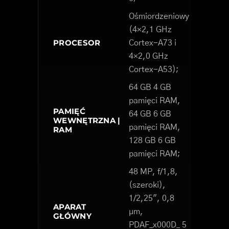
Ośmiordzeniowy
(4×2,1 GHz
PROCESOR
Cortex-A73 i
4×2,0 GHz
Cortex-A53);
64 GB 4 GB
pamięci RAM,
PAMIĘĆ
64 GB 6 GB
WEWNĘTRZNA |
pamięci RAM,
RAM
128 GB 6 GB
pamięci RAM;
48 MP, f/1,8,
(szeroki),
1/2,25", 0,8
APARAT
µm,
GŁÓWNY
PDAF_x000D_ 5