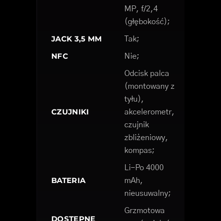
MP, f/2,4
(głębokość);
JACK 3,5 MM
Tak;
NFC
Nie;
Odcisk palca
(montowany z
tyłu),
CZUJNIKI
akcelerometr,
czujnik
zbliżeniowy,
kompas;
Li-Po 4000
BATERIA
mAh,
nieusuwalny;
Grzmotowa
DOSTĘPNE