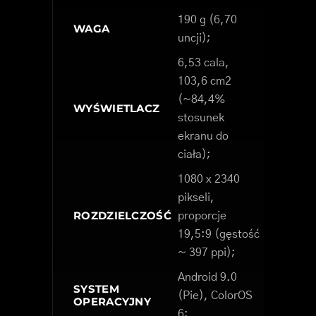
190 g (6,70
WAGA
uncji);
6,53 cala,
103,6 cm2
(~84,4%
WYŚWIETLACZ
stosunek
ekranu do
ciała);
1080 x 2340
pikseli,
ROZDZIELCZOŚĆ
proporcje
19,5:9 (gęstość
~ 397 ppi);
Android 9.0
SYSTEM
(Pie), ColorOS
OPERACYJNY
6;