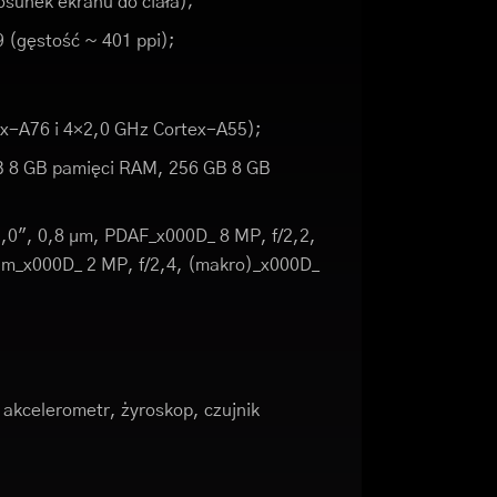
osunek ekranu do ciała);
9 (gęstość ~ 401 ppi);
x-A76 i 4×2,0 GHz Cortex-A55);
B 8 GB pamięci RAM, 256 GB 8 GB
2,0", 0,8 µm, PDAF_x000D_ 8 MP, f/2,2,
2 µm_x000D_ 2 MP, f/2,4, (makro)_x000D_
akcelerometr, żyroskop, czujnik