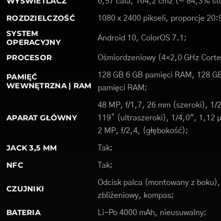
WYŚWIETLACZ
6,57 cala, 104,2 cm2 (~ 84,3% st
ROZDZIELCZOŚĆ
1080 x 2400 pikseli, proporcje 20:
SYSTEM
Android 10, ColorOS 7.1;
OPERACYJNY
PROCESOR
Ośmiordzeniowy (4×2,0 GHz Corte
128 GB 6 GB pamięci RAM, 128 G
PAMIĘĆ
WEWNĘTRZNA | RAM
pamięci RAM;
48 MP, f/1,7, 26 mm (szeroki), 1/
APARAT GŁÓWNY
119˚ (ultraszeroki), 1/4,0", 1,1
2 MP, f/2,4, (głębokość);
JACK 3,5 MM
Tak;
NFC
Tak;
Odcisk palca (montowany z boku), 
CZUJNIKI
zbliżeniowy, kompas;
BATERIA
Li-Po 4000 mAh, nieusuwalny;