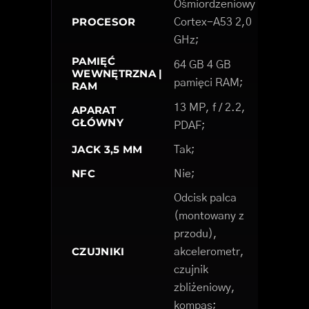
Ośmiordzeniowy
PROCESOR
Cortex-A53 2,0
GHz;
PAMIĘĆ
64 GB 4 GB
WEWNĘTRZNA |
pamięci RAM;
RAM
13 MP, f / 2.2,
APARAT
GŁÓWNY
PDAF;
JACK 3,5 MM
Tak;
NFC
Nie;
Odcisk palca
(montowany z
przodu),
CZUJNIKI
akcelerometr,
czujnik
zbliżeniowy,
kompas;