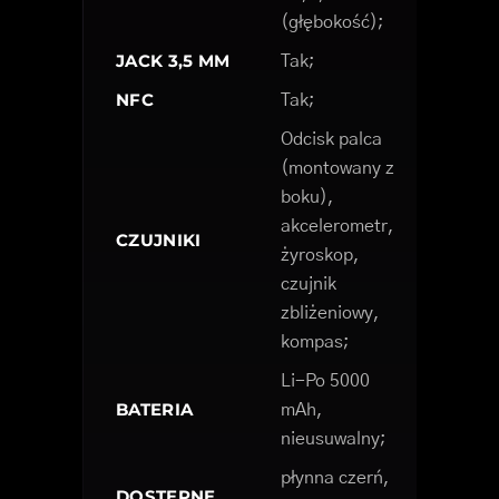
(głębokość);
JACK 3,5 MM
Tak;
NFC
Tak;
Odcisk palca
(montowany z
boku),
akcelerometr,
CZUJNIKI
żyroskop,
czujnik
zbliżeniowy,
kompas;
Li-Po 5000
BATERIA
mAh,
nieusuwalny;
płynna czerń,
DOSTĘPNE