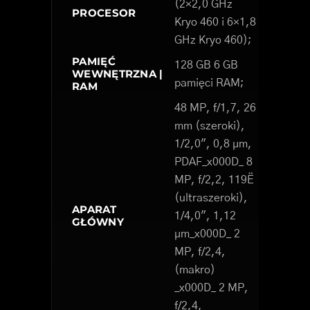
(2×2,0 GHz
PROCESOR
Kryo 460 i 6×1,8
GHz Kryo 460);
PAMIĘĆ
128 GB 6 GB
WEWNĘTRZNA |
pamięci RAM;
RAM
48 MP, f/1,7, 26
mm (szeroki),
1/2,0", 0,8 µm,
PDAF_x000D_ 8
MP, f/2,2, 119Ë
(ultraszeroki),
APARAT
1/4,0", 1,12
GŁÓWNY
µm_x000D_ 2
MP, f/2,4,
(makro)
_x000D_ 2 MP,
f/2,4,