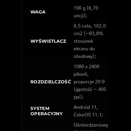
190 g (6,70
WAGA
uncji);
6,5 cala, 102,0
cm2 (~83,8%
WYŚWIETLACZ
stosunek
ekranu do
obudowy);
1080 x 2400
pikseli,
ROZDZIELCZOŚĆ
proporcje 20:9
(gęstość ~ 405
ppi);
Android 11,
SYSTEM
OPERACYJNY
ColorOS 11.1;
Ośmiordzeniowy