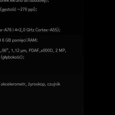
sunek ekranu do obudowy);
 (gęstość ~270 ppi);
x-A76 i 4×2,0 GHz Cortex-A55);
B 6 GB pamięci RAM;
/3,06", 1,12 µm, PDAF_x000D_ 2 MP,
 (głębokość);
akcelerometr, żyroskop, czujnik