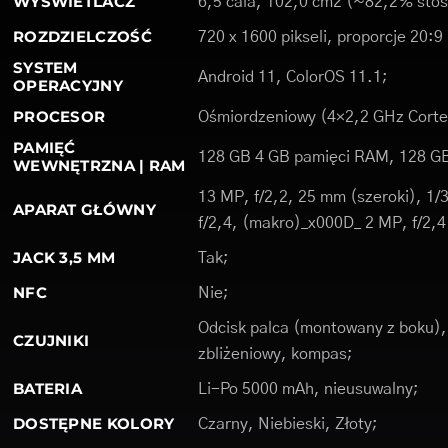
WYŚWIETLACZ
6,5 cala, 102,0 cm2 (~82,2% sto
ROZDZIELCZOŚĆ
720 x 1600 pikseli, proporcje 20:9
SYSTEM
Android 11, ColorOS 11.1;
OPERACYJNY
PROCESOR
Ośmiordzeniowy (4×2,2 GHz Corte
PAMIĘĆ
128 GB 4 GB pamięci RAM, 128 G
WEWNĘTRZNA | RAM
13 MP, f/2,2, 25 mm (szeroki), 1
APARAT GŁÓWNY
f/2,4, (makro)_x000D_ 2 MP, f/2,4
JACK 3,5 MM
Tak;
NFC
Nie;
Odcisk palca (montowany z boku), 
CZUJNIKI
zbliżeniowy, kompas;
BATERIA
Li-Po 5000 mAh, nieusuwalny;
DOSTĘPNE KOLORY
Czarny, Niebieski, Złoty;