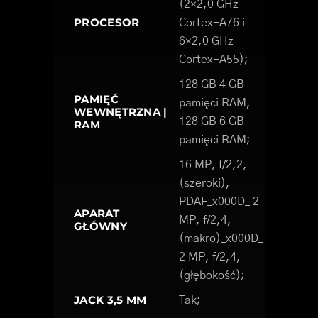
(2×2,0 GHz
PROCESOR
Cortex-A76 i
6×2,0 GHz
Cortex-A55);
128 GB 4 GB
PAMIĘĆ
pamięci RAM,
WEWNĘTRZNA |
128 GB 6 GB
RAM
pamięci RAM;
16 MP, f/2,2,
(szeroki),
PDAF_x000D_ 2
APARAT
MP, f/2,4,
GŁÓWNY
(makro)_x000D_
2 MP, f/2,4,
(głębokość);
JACK 3,5 MM
Tak;