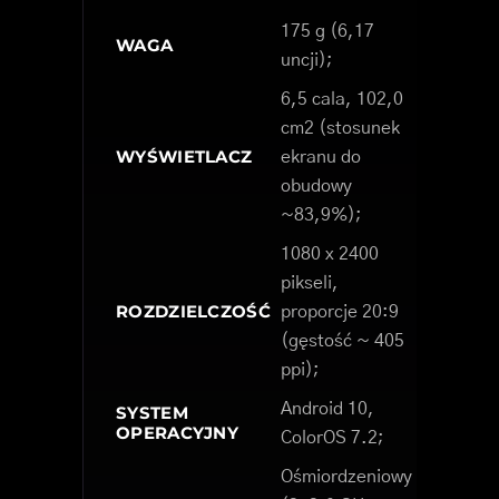
175 g (6,17
WAGA
uncji);
6,5 cala, 102,0
cm2 (stosunek
WYŚWIETLACZ
ekranu do
obudowy
~83,9%);
1080 x 2400
pikseli,
ROZDZIELCZOŚĆ
proporcje 20:9
(gęstość ~ 405
ppi);
Android 10,
SYSTEM
OPERACYJNY
ColorOS 7.2;
Ośmiordzeniowy