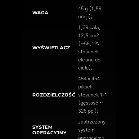
45 g (1,59
WAGA
uncji);
1,39 cala,
12,5 cm2
(~58,1%
WYŚWIETLACZ
stosunek
ekranu do
ciała);
454 x 454
pikseli,
ROZDZIELCZOŚĆ
stosunek 1:1
(gęstość ~
326 ppi);
zastrzeżony
SYSTEM
system
OPERACYJNY
operacyjny;