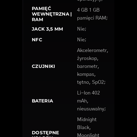
PAMIĘĆ
4 GB 1 GB
WEWNĘTRZNA |
pamięci RAM;
RAM
JACK 3,5 MM
Nie;
NFC
Nie;
Akcelerometr,
żyroskop,
CZUJNIKI
barometr,
kompas,
tętno, SpO2;
Li-Ion 402
BATERIA
mAh,
nieusuwalny;
Midnight
Black,
DOSTĘPNE
Moonlight