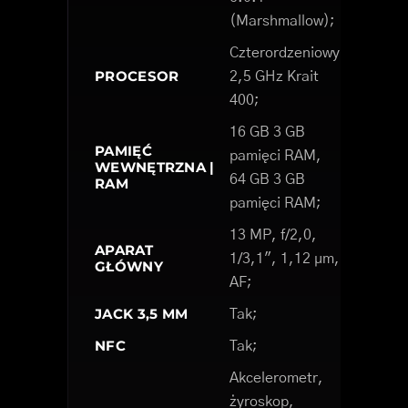
(Marshmallow);
Czterordzeniowy
PROCESOR
2,5 GHz Krait
400;
16 GB 3 GB
PAMIĘĆ
pamięci RAM,
WEWNĘTRZNA |
64 GB 3 GB
RAM
pamięci RAM;
13 MP, f/2,0,
APARAT
1/3,1", 1,12 µm,
GŁÓWNY
AF;
JACK 3,5 MM
Tak;
NFC
Tak;
Akcelerometr,
żyroskop,