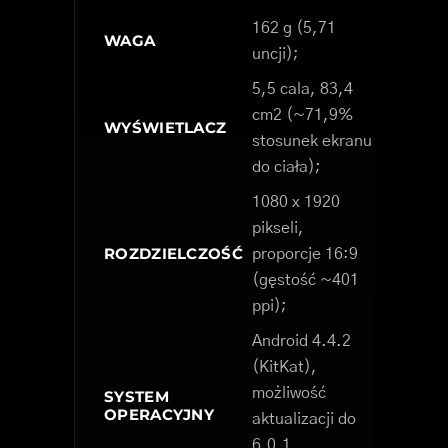
162 g (5,71
WAGA
uncji);
5,5 cala, 83,4
cm2 (~71,9%
WYŚWIETLACZ
stosunek ekranu
do ciała);
1080 x 1920
pikseli,
ROZDZIELCZOŚĆ
proporcje 16:9
(gęstość ~401
ppi);
Android 4.4.2
(KitKat),
możliwość
SYSTEM
OPERACYJNY
aktualizacji do
6.0.1