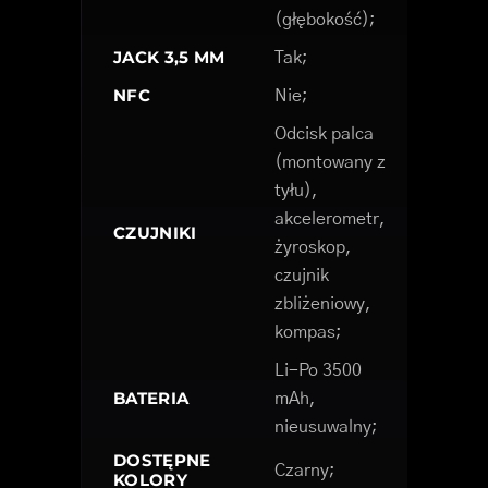
(głębokość);
JACK 3,5 MM
Tak;
NFC
Nie;
Odcisk palca
(montowany z
tyłu),
akcelerometr,
CZUJNIKI
żyroskop,
czujnik
zbliżeniowy,
kompas;
Li-Po 3500
BATERIA
mAh,
nieusuwalny;
DOSTĘPNE
Czarny;
KOLORY