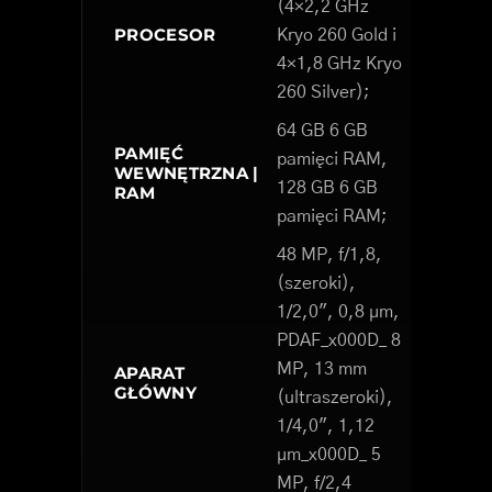
(4×2,2 GHz
PROCESOR
Kryo 260 Gold i
4×1,8 GHz Kryo
260 Silver);
64 GB 6 GB
PAMIĘĆ
pamięci RAM,
WEWNĘTRZNA |
128 GB 6 GB
RAM
pamięci RAM;
48 MP, f/1,8,
(szeroki),
1/2,0", 0,8 µm,
PDAF_x000D_ 8
MP, 13 mm
APARAT
GŁÓWNY
(ultraszeroki),
1/4,0", 1,12
µm_x000D_ 5
MP, f/2,4