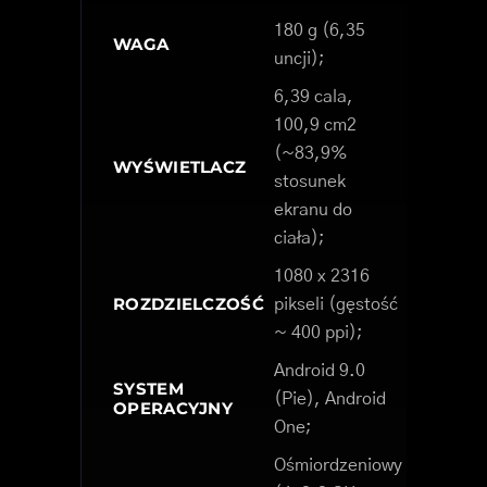
180 g (6,35
WAGA
uncji);
6,39 cala,
100,9 cm2
(~83,9%
WYŚWIETLACZ
stosunek
ekranu do
ciała);
1080 x 2316
ROZDZIELCZOŚĆ
pikseli (gęstość
~ 400 ppi);
Android 9.0
SYSTEM
(Pie), Android
OPERACYJNY
One;
Ośmiordzeniowy