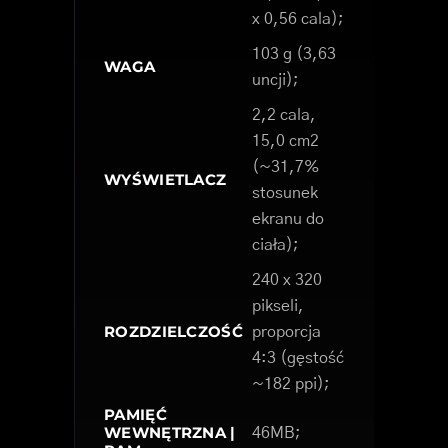
x 0,56 cala);
103 g (3,63
WAGA
uncji);
2,2 cala,
15,0 cm2
(~31,7%
WYŚWIETLACZ
stosunek
ekranu do
ciała);
240 x 320
pikseli,
ROZDZIELCZOŚĆ
proporcja
4:3 (gęstość
~182 ppi);
PAMIĘĆ
WEWNĘTRZNA |
46MB;