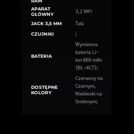
RAM
APARAT
3,2 MP;
GŁÓWNY
JACK 3,5 MM
Tak;
CZUJNIKI
;
Wymienna
bateria Li-
BATERIA
Ion 860 mAh
(BL-4CT);
Czerwony na
Czarnym,
DOSTĘPNE
KOLORY
Niebieski na
Srebrnym;