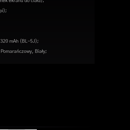
nek ekranu do ciała);
pi);
1320 mAh (BL-5J);
 Pomarańczowy, Biały;