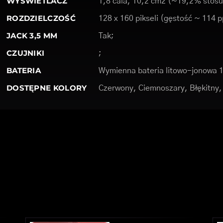
WYŚWIETLACZ
1,8 cala, 10,2 cm2 (~19,2% stosu
ROZDZIELCZOŚĆ
128 x 160 pikseli (gęstość ~ 114 p
JACK 3,5 MM
Tak;
CZUJNIKI
;
BATERIA
Wymienna bateria litowo-jonowa 
DOSTĘPNE KOLORY
Czerwony, Ciemnoszary, Błękitny,