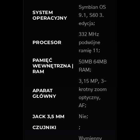
Symbian OS
SYSTEM
9.1, S60 3.
OPERACYJNY
edycja;
332 MHz
PROCESOR
podwójne
ramię 11;
PAMIĘĆ
50MB 64MB
WEWNĘTRZNA |
RAM;
RAM
3,15 MP, 3-
krotny zoom
APARAT
GŁÓWNY
optyczny,
AF;
JACK 3,5 MM
Nie;
CZUJNIKI
;
Wymienny