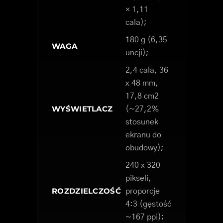
× 1,11
cala);
180 g (6,35
WAGA
uncji);
2,4 cala, 36
x 48 mm,
17,8 cm2
WYŚWIETLACZ
(~27,2%
stosunek
ekranu do
obudowy);
240 x 320
pikseli,
ROZDZIELCZOŚĆ
proporcje
4:3 (gęstość
~167 ppi);