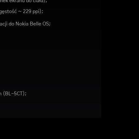
nek ekranu do ciała);
(gęstość ~ 229 ppi);
acji do Nokia Belle OS;
h (BL-5CT);