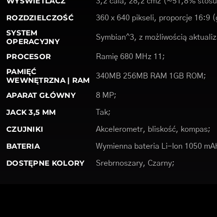
WYŚWIETLACZ
3,2 cala, 28,2 cm2 (~51,8% stosu
ROZDZIELCZOŚĆ
360 x 640 pikseli, proporcje 16:9 
SYSTEM
Symbian^3, z możliwością aktualiz
OPERACYJNY
PROCESOR
Ramię 680 MHz 11;
PAMIĘĆ
340MB 256MB RAM 1GB ROM;
WEWNĘTRZNA | RAM
APARAT GŁÓWNY
8 MP;
JACK 3,5 MM
Tak;
CZUJNIKI
Akcelerometr, bliskość, kompas;
BATERIA
Wymienna bateria Li-Ion 1050 mA
DOSTĘPNE KOLORY
Srebrnoszary, Czarny;