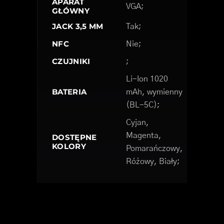
APARAT
VGA;
GŁÓWNY
JACK 3,5 MM
Tak;
NFC
Nie;
CZUJNIKI
;
Li-Ion 1020
BATERIA
mAh, wymienny
(BL-5C);
Cyjan,
Magenta,
DOSTĘPNE
KOLORY
Pomarańczowy,
Różowy, Biały;