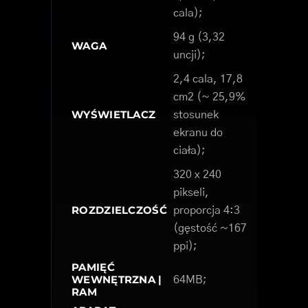
cala);
94 g (3,32
WAGA
uncji);
2,4 cala, 17,8
cm2 (~ 25,9%
WYŚWIETLACZ
stosunek
ekranu do
ciała);
320 x 240
pikseli,
ROZDZIELCZOŚĆ
proporcja 4:3
(gęstość ~167
ppi);
PAMIĘĆ
WEWNĘTRZNA |
64MB;
RAM