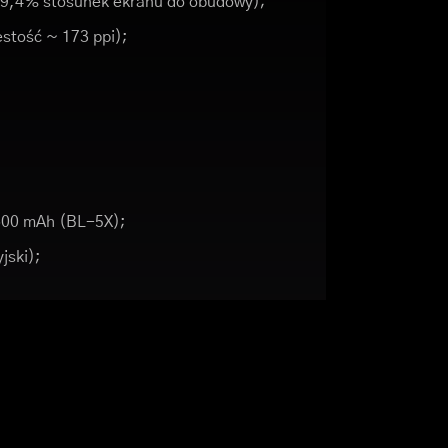
~19,4% stosunek ekranu do obudowy);
ęstość ~ 173 ppi);
600 mAh (BL-5X);
jski);