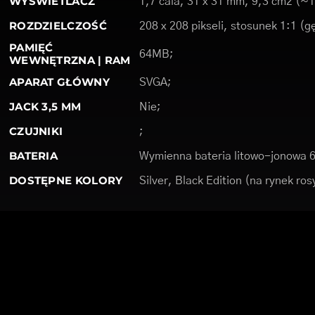
WYŚWIETLACZ
1,7 cala, 31 x 31 mm, 9,3 cm2 (
ROZDZIELCZOŚĆ
208 x 208 pikseli, stosunek 1:1 (g
PAMIĘĆ
64MB;
WEWNĘTRZNA | RAM
APARAT GŁÓWNY
SVGA;
JACK 3,5 MM
Nie;
CZUJNIKI
;
BATERIA
Wymienna bateria litowo-jonowa 
DOSTĘPNE KOLORY
Silver, Black Edition (na rynek rosy