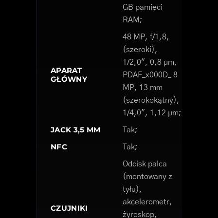
GB pamięci
RAM;
48 MP, f/1,8,
(szeroki),
1/2,0", 0,8 µm,
APARAT
PDAF_x000D_ 8
GŁÓWNY
MP, 13 mm
(szerokokątny),
1/4,0", 1,12 µm;
JACK 3,5 MM
Tak;
NFC
Tak;
Odcisk palca
(montowany z
tyłu),
akcelerometr,
CZUJNIKI
żyroskop,