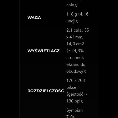
cala);
118 g (4,16
WAGA
uncji);
2,1 cala, 35
x 41 mm,
14,0 cm2
WYŚWIETLACZ
(~24,3%
stosunek
ekranu do
obudowy);
176 x 208
pikseli
ROZDZIELCZOŚĆ
(gęstość ~
130 ppi);
Symbian
7.0s,