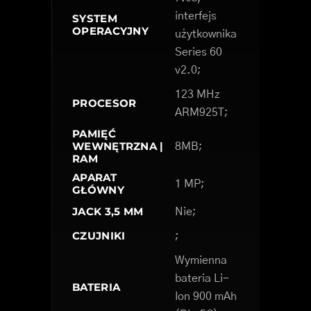
interfejs
SYSTEM
OPERACYJNY
użytkownika
Series 60
v2.0;
123 MHz
PROCESOR
ARM925T;
PAMIĘĆ
WEWNĘTRZNA |
8MB;
RAM
APARAT
1 MP;
GŁÓWNY
JACK 3,5 MM
Nie;
CZUJNIKI
;
Wymienna
bateria Li-
BATERIA
Ion 900 mAh