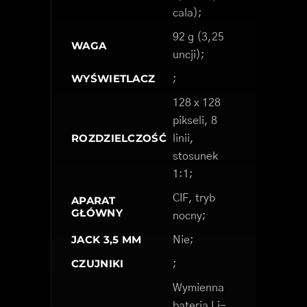
cala);
92 g (3,25
WAGA
uncji);
WYŚWIETLACZ
;
128 x 128
pikseli, 8
ROZDZIELCZOŚĆ
linii,
stosunek
1:1;
CIF, tryb
APARAT
GŁÓWNY
nocny;
JACK 3,5 MM
Nie;
CZUJNIKI
;
Wymienna
bateria Li-