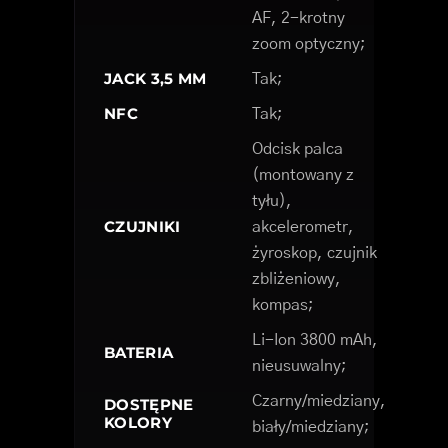
AF, 2-krotny
zoom optyczny;
JACK 3,5 MM
Tak;
NFC
Tak;
Odcisk palca
(montowany z
tyłu),
CZUJNIKI
akcelerometr,
żyroskop, czujnik
zbliżeniowy,
kompas;
Li-Ion 3800 mAh,
BATERIA
nieusuwalny;
Czarny/miedziany,
DOSTĘPNE
KOLORY
biały/miedziany;