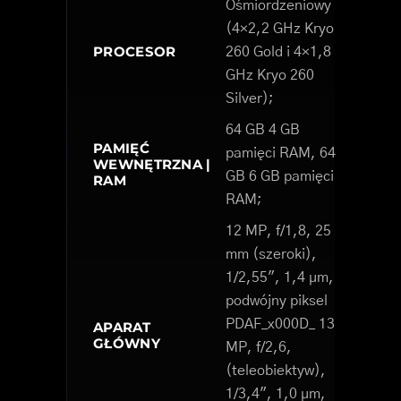
Ośmiordzeniowy
(4×2,2 GHz Kryo
PROCESOR
260 Gold i 4×1,8
GHz Kryo 260
Silver);
64 GB 4 GB
PAMIĘĆ
pamięci RAM, 64
WEWNĘTRZNA |
GB 6 GB pamięci
RAM
RAM;
12 MP, f/1,8, 25
mm (szeroki),
1/2,55", 1,4 µm,
podwójny piksel
PDAF_x000D_ 13
APARAT
GŁÓWNY
MP, f/2,6,
(teleobiektyw),
1/3,4", 1,0 µm,