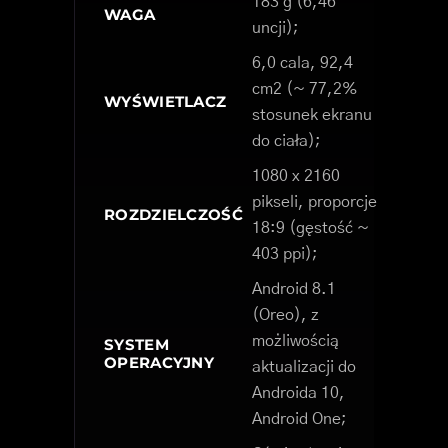
183 g (6,46
WAGA
uncji);
6,0 cala, 92,4
cm2 (~ 77,2%
WYŚWIETLACZ
stosunek ekranu
do ciała);
1080 x 2160
pikseli, proporcje
ROZDZIELCZOŚĆ
18:9 (gęstość ~
403 ppi);
Android 8.1
(Oreo), z
możliwością
SYSTEM
OPERACYJNY
aktualizacji do
Androida 10,
Android One;