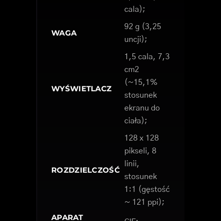
cala);
92 g (3,25
WAGA
uncji);
1,5 cala, 7,3
cm2
(~15,1%
WYŚWIETLACZ
stosunek
ekranu do
ciała);
128 x 128
pikseli, 8
linii,
ROZDZIELCZOŚĆ
stosunek
1:1 (gęstość
~ 121 ppi);
APARAT