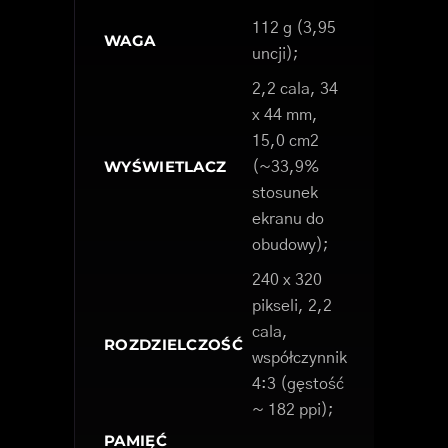
112 g (3,95
WAGA
uncji);
2,2 cala, 34
x 44 mm,
15,0 cm2
WYŚWIETLACZ
(~33,9%
stosunek
ekranu do
obudowy);
240 x 320
pikseli, 2,2
cala,
ROZDZIELCZOŚĆ
współczynnik
4:3 (gęstość
~ 182 ppi);
PAMIĘĆ