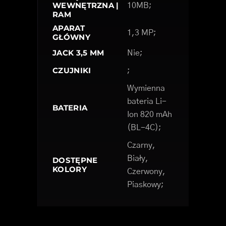
WEWNĘTRZNA |
10MB;
RAM
APARAT
1,3 MP;
GŁÓWNY
JACK 3,5 MM
Nie;
CZUJNIKI
;
Wymienna
bateria Li-
BATERIA
Ion 820 mAh
(BL-4C);
Czarny,
Biały,
DOSTĘPNE
KOLORY
Czerwony,
Piaskowy;