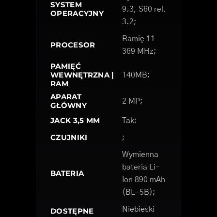
SYSTEM
9.3, S60 rel.
OPERACYJNY
3.2;
Ramię 11
PROCESOR
369 MHz;
PAMIĘĆ
WEWNĘTRZNA |
140MB;
RAM
APARAT
2 MP;
GŁÓWNY
JACK 3,5 MM
Tak;
CZUJNIKI
;
Wymienna
bateria Li-
BATERIA
Ion 890 mAh
(BL-5B);
Niebieski
DOSTĘPNE