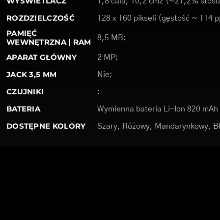
WYŚWIETLACZ
1,8 cala, 10,2 cm2 (~21,2% stos
ROZDZIELCZOŚĆ
128 x 160 pikseli (gęstość ~ 114 p
PAMIĘĆ
8,5 MB;
WEWNĘTRZNA | RAM
APARAT GŁÓWNY
2 MP;
JACK 3,5 MM
Nie;
CZUJNIKI
;
BATERIA
Wymienna bateria Li-Ion 820 mAh
DOSTĘPNE KOLORY
Szary, Różowy, Mandarynkowy, Bł