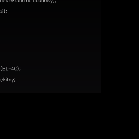
unek ekranu do obudowy);
pi);
 (BL-4C);
ękitny;