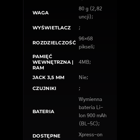
80 g (2,82
WAGA
uncji);
WYŚWIETLACZ
;
96×68
ROZDZIELCZOŚĆ
pikseli;
PAMIĘĆ
WEWNĘTRZNA |
4MB;
RAM
JACK 3,5 MM
Nie;
CZUJNIKI
;
Wymienna
bateria Li-
BATERIA
Ion 900 mAh
(BL-5C);
Xpress-on
DOSTĘPNE