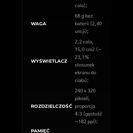
cala);
68 g bez
WAGA
baterii (2,40
uncji);
2,2 cala,
15,0 cm2 (~
23,1%
WYŚWIETLACZ
stosunek
ekranu do
ciała);
240 x 320
pikseli,
ROZDZIELCZOŚĆ
proporcja
4:3 (gęstość
~182 ppi);
PAMIĘĆ