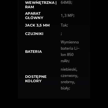
WEWNĘTRZNA |
64MB;
RAM
APARAT
1,3 MP;
GŁÓWNY
JACK 3,5 MM
Tak;
CZUJNIKI
;
Wymienna
bateria Li-
BATERIA
Ion 850
mAh;
niebieski,
czerwony,
DOSTĘPNE
KOLORY
srebrny,
biały;