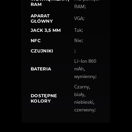
RAM
RAM;
APARAT
VGA;
GŁÓWNY
JACK 3,5 MM
Tak;
NFC
Nie;
CZUJNIKI
;
Li-Ion 860
BATERIA
mAh,
wymienny;
Czarny,
biały,
DOSTĘPNE
KOLORY
niebieski,
czerwony;