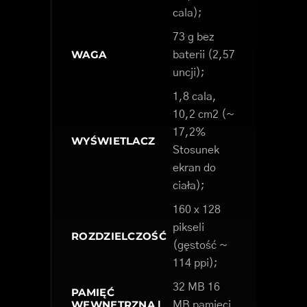
cala);
73 g bez
WAGA
baterii (2,57
uncji);
1,8 cala,
10,2 cm2 (~
17,2%
WYŚWIETLACZ
Stosunek
ekran do
ciała);
160 x 128
pikseli
ROZDZIELCZOŚĆ
(gęstość ~
114 ppi);
32 MB 16
PAMIĘĆ
WEWNĘTRZNA |
MB pamięci