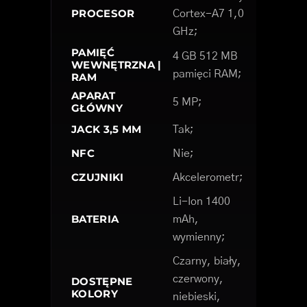
PROCESOR
Cortex-A7 1,0
GHz;
PAMIĘĆ
4 GB 512 MB
WEWNĘTRZNA |
pamięci RAM;
RAM
APARAT
5 MP;
GŁÓWNY
JACK 3,5 MM
Tak;
NFC
Nie;
CZUJNIKI
Akcelerometr;
Li-Ion 1400
BATERIA
mAh,
wymienny;
Czarny, biały,
czerwony,
DOSTĘPNE
KOLORY
niebieski,