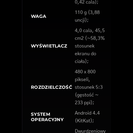
0,42 cala);
110 g (3,88
WAGA
uncji);
4,0 cala, 45,5
cm2 (~58,3%
WYŚWIETLACZ
stosunek
ekranu do
ciała);
480 x 800
pikseli,
ROZDZIELCZOŚĆ
stosunek 5:3
(gęstość ~
233 ppi);
Android 4.4
SYSTEM
OPERACYJNY
(KitKat);
Dwurdzeniowy