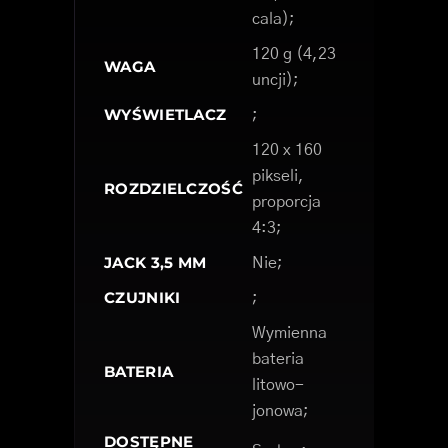
cala);
120 g (4,23
WAGA
uncji);
WYŚWIETLACZ
;
120 x 160
pikseli,
ROZDZIELCZOŚĆ
proporcja
4:3;
JACK 3,5 MM
Nie;
CZUJNIKI
;
Wymienna
bateria
BATERIA
litowo-
jonowa;
DOSTĘPNE