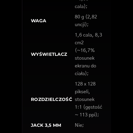
cala);
80 g (2,82
WAGA
uncji);
1,6 cala, 8,3
cm2
(~16,7%
WYŚWIETLACZ
stosunek
ekranu do
ciała);
128 x 128
pikseli,
ROZDZIELCZOŚĆ
stosunek
1:1 (gęstość
~ 113 ppi);
JACK 3,5 MM
Nie;