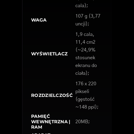
cala);
107 g (3,77
WAGA
uncji);
1,9 cala,
11,4 cm2
(~24,9%
WYŚWIETLACZ
stosunek
ekranu do
ciała);
176 x 220
pikseli
ROZDZIELCZOŚĆ
(gęstość
~148 ppi);
PAMIĘĆ
WEWNĘTRZNA |
20MB;
RAM