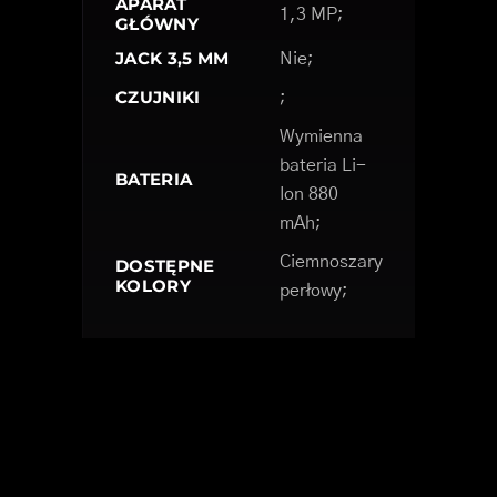
APARAT
1,3 MP;
GŁÓWNY
JACK 3,5 MM
Nie;
CZUJNIKI
;
Wymienna
bateria Li-
BATERIA
Ion 880
mAh;
Ciemnoszary
DOSTĘPNE
KOLORY
perłowy;