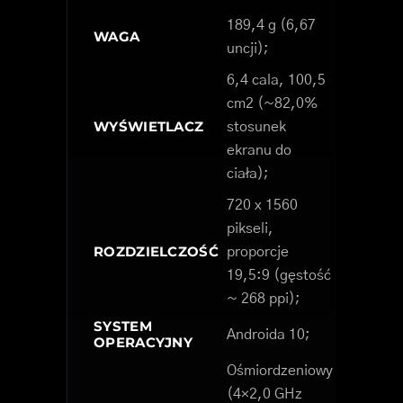
189,4 g (6,67
WAGA
uncji);
6,4 cala, 100,5
cm2 (~82,0%
WYŚWIETLACZ
stosunek
ekranu do
ciała);
720 x 1560
pikseli,
ROZDZIELCZOŚĆ
proporcje
19,5:9 (gęstość
~ 268 ppi);
SYSTEM
Androida 10;
OPERACYJNY
Ośmiordzeniowy
(4×2,0 GHz