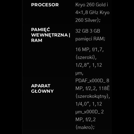
PROCESOR
Kryo 260 Gold i
4×1,8 GHz Kryo
260 Silver);
PAMIĘĆ
32 GB 3 GB
WEWNĘTRZNA |
pamięci RAM;
RAM
16 MP, f/1,7,
(szeroki),
1/2,8", 1,12
µm,
PDAF_x000D_ 8
APARAT
MP, f/2,2, 118Ë
GŁÓWNY
(szerokokątny),
1/4,0", 1,12
µm_x000D_ 2
MP, f/2,2
(makro);