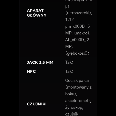
µs
APARAT
(ultraszeroki),
GŁÓWNY
1,12
µm_x000D_ 5
MP, (makro),
AF_x000D_ 2
MP,
(głębokość);
JACK 3,5 MM
Tak;
NFC
Tak;
Odcisk palca
(montowany z
boku),
akcelerometr,
CZUJNIKI
żyroskop,
czujnik