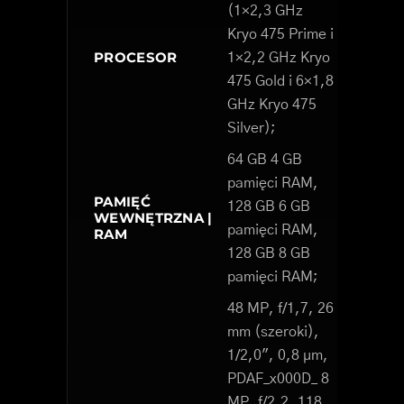
(1×2,3 GHz
Kryo 475 Prime i
PROCESOR
1×2,2 GHz Kryo
475 Gold i 6×1,8
GHz Kryo 475
Silver);
64 GB 4 GB
pamięci RAM,
PAMIĘĆ
128 GB 6 GB
WEWNĘTRZNA |
pamięci RAM,
RAM
128 GB 8 GB
pamięci RAM;
48 MP, f/1,7, 26
mm (szeroki),
1/2,0", 0,8 µm,
PDAF_x000D_ 8
MP, f/2,2, 118