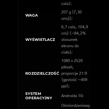
cala);
207 g (7,30
WAGA
uncji);
6,7 cala, 104,9
cm2 (~84,2%
WYŚWIETLACZ
stosunek
ekranu do
ciała);
1080 x 2520
pikseli,
ROZDZIELCZOŚĆ
proporcje 21:9
(gęstość ~409
ppi);
SYSTEM
Androida 10;
OPERACYJNY
Ośmiordzeniowy