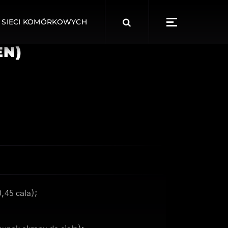
Search
 SIECI KOMÓRKOWYCH
for:
EN)
0,45 cala);