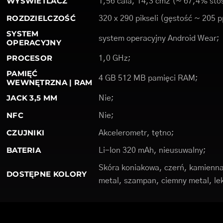
WYŚWIETLACZ
1,56 cala, 14,3 cm2 (~ 67,4% stos
ROZDZIELCZOŚĆ
320 x 290 pikseli (gęstość ~ 205 p
SYSTEM
system operacyjny Android Wear;
OPERACYJNY
PROCESOR
1,0 GHz;
PAMIĘĆ
4 GB 512 MB pamięci RAM;
WEWNĘTRZNA | RAM
JACK 3,5 MM
Nie;
NFC
Nie;
CZUJNIKI
Akcelerometr, tętno;
BATERIA
Li-Ion 320 mAh, nieusuwalny;
Skóra koniakowa, czerń, kamienna
DOSTĘPNE KOLORY
metal, szampan, ciemny metal, lek