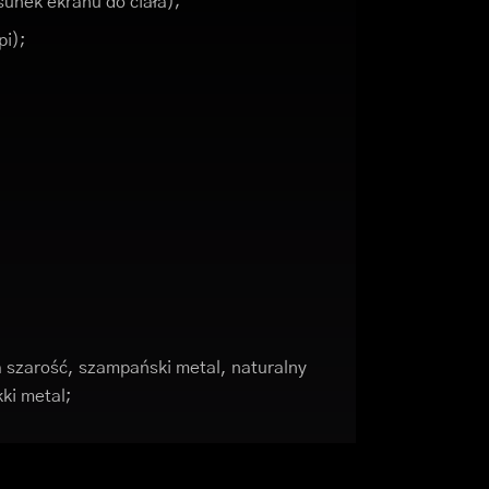
unek ekranu do ciała);
pi);
 szarość, szampański metal, naturalny
ki metal;