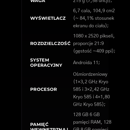
WAGA
215 g (7,58 uncji);
6,7 cala, 104,9 cm2
WYŚWIETLACZ
(~ 84,1% stosunek
ekranu do ciała);
1080 x 2520 pikseli,
ROZDZIELCZOŚĆ
proporcje 21:9
(gęstość ~409 ppi);
SYSTEM
Androida 11;
OPERACYJNY
Ośmiordzeniowy
(1×3,2 GHz Kryo
PROCESOR
585 i 3×2,42 GHz
Kryo 585 i 4×1,80
GHz Kryo 585);
128 GB 6 GB
pamięci RAM, 128
PAMIĘĆ
WEWNĘTRZNA |
GB 8 GB pamięci