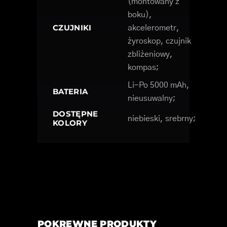
(montowany z
boku),
CZUJNIKI
akcelerometr,
żyroskop, czujnik
zbliżeniowy,
kompas;
Li-Po 5000 mAh,
BATERIA
nieusuwalny;
DOSTĘPNE
niebieski, srebrny;
KOLORY
POKREWNE PRODUKTY